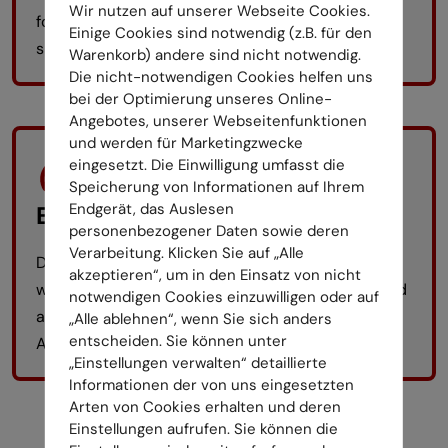
Wir nutzen auf unserer Webseite Cookies.
folgen strengen Sicherheitsvorschriften. Zudem
Einige Cookies sind notwendig (z.B. für den
sind sie körperlich fit und schwindelfrei.
Warenkorb) andere sind nicht notwendig.
Die nicht-notwendigen Cookies helfen uns
bei der Optimierung unseres Online-
Angebotes, unserer Webseitenfunktionen
und werden für Marketingzwecke
eingesetzt. Die Einwilligung umfasst die
Speicherung von Informationen auf Ihrem
Endgerät, das Auslesen
Effizienz
personenbezogener Daten sowie deren
Verarbeitung. Klicken Sie auf „Alle
Durch den Einsatz von Seilzugangstechnik können
akzeptieren“, um in den Einsatz von nicht
wir flexibel und ohne großen technischen Aufwand
notwendigen Cookies einzuwilligen oder auf
arbeiten. Das bedeutet für Sie: Minimale
„Alle ablehnen“, wenn Sie sich anders
entscheiden. Sie können unter
Ausfallzeiten und maximale Kostenersparnis.
„Einstellungen verwalten“ detaillierte
Informationen der von uns eingesetzten
Arten von Cookies erhalten und deren
Einstellungen aufrufen. Sie können die