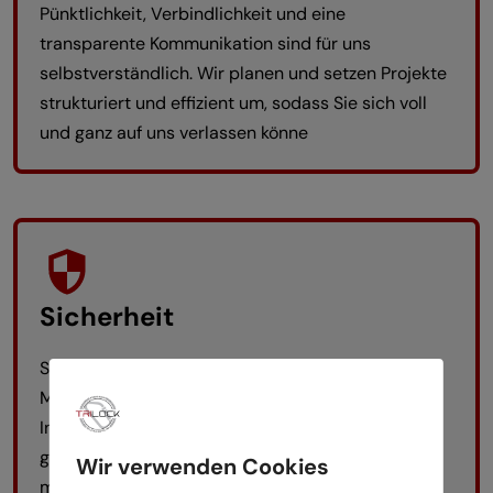
Pünktlichkeit, Verbindlichkeit und eine
transparente Kommunikation sind für uns
selbstverständlich. Wir planen und setzen Projekte
strukturiert und effizient um, sodass Sie sich voll
und ganz auf uns verlassen könne
Sicherheit
Sicherheit steht bei uns an erster Stelle. Unsere
Mitarbeiter haben eine Ausbildung zum
Industriekletterer abgeschlossen, sind nach den
gültigen Normen zertifiziert, arbeiten mit
Wir verwenden Cookies
modernster persönlicher Schutzausrüstung und