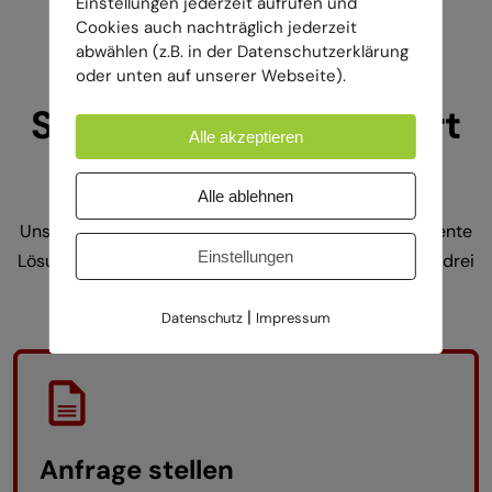
Einstellungen jederzeit aufrufen und
Cookies auch nachträglich jederzeit
abwählen (z.B. in der Datenschutzerklärung
oder unten auf unserer Webseite).
So einfach funktioniert
Alle akzeptieren
die Zusammenarbeit
Alle ablehnen
Unser Ziel ist es, Ihnen eine unkomplizierte und effiziente
Einstellungen
Lösung für Ihre Arbeiten in der Höhe zu bieten. In nur drei
Schritten setzen wir Ihr Projekt professionell um
|
Datenschutz
Impressum
Anfrage stellen