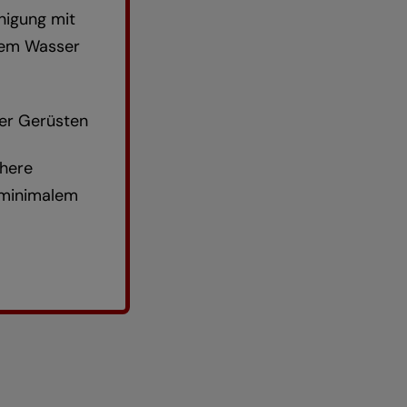
inigung mit
tem Wasser
er Gerüsten
chere
 minimalem