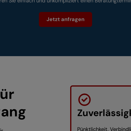
ren Sie einfach und unkompliziert einen Beratungtermin
Jetzt anfragen
ür
gang
Zuverlässig
Pünktlichkeit, Verbind
ir