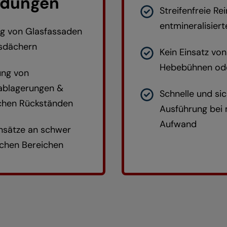
dungen
Streifenfreie Re
entmineralisier
ng von Glasfassaden
sdächern
Kein Einsatz von
Hebebühnen od
ung von
blagerungen &
Schnelle und si
chen Rückständen
Ausführung bei
Aufwand
insätze an schwer
ichen Bereichen