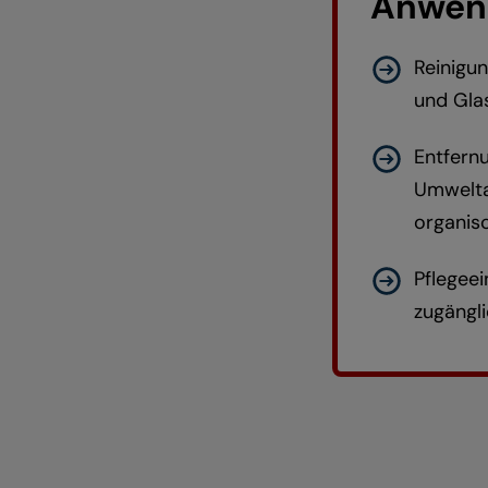
Anwen
Reinigu
und Gla
Entfern
Umwelta
organis
Pflegee
zugängl